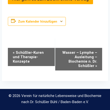
Zum Kalender hinzufügen
Veranstaltung-
«
Schüßler-Kuren
Wasser – Lymphe –
und Therapie-
Ausleitung –
Navigation
Konzepte
Biochemie n. Dr.
Schüßler
»
© 2026 Verein für natürliche Lebensweise und Biochemie
nach Dr. Schüßler Bühl / Baden-Baden e.V.